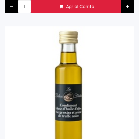
-
+
Agr al Carrito