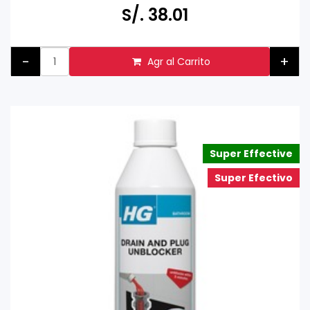
S/. 38.01
-
+
Agr al Carrito
Super Effective
Super Efectivo