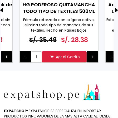
ck de
HG PODEROSO QUITAMANCHA
Ace
TODO TIPO DE TEXTILES 500ML
Uv
al sin
Fórmula reforzada con oxígeno activo,
Este 
r con
elimina todo tipo de manchas de sus
co
textiles. Hecho en Países Bajos
exc
0 ML
espe
8
S/. 35.49
S/. 28.38
ader
pa
+
-
+
-
Agr al Carrito
EXPATSHOP:
EXPATSHOP SE ESPECIALIZA EN IMPORTAR
PRODUCTOS INNOVADORES DE LA MÁS ALTA CALIDAD DESDE