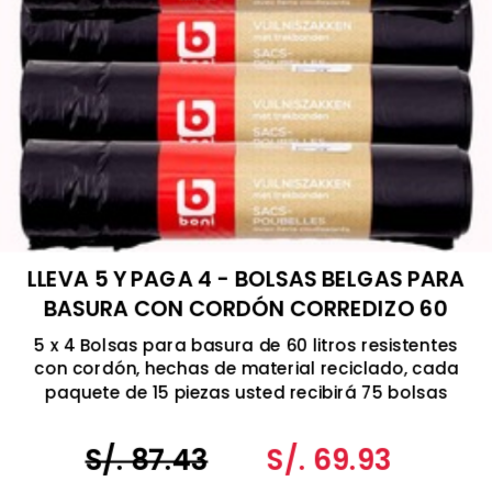
LLEVA 5 Y PAGA 4 - BOLSAS BELGAS PARA
BASURA CON CORDÓN CORREDIZO 60
LITROS
5 x 4 Bolsas para basura de 60 litros resistentes
con cordón, hechas de material reciclado, cada
paquete de 15 piezas usted recibirá 75 bolsas
Fabricado en Bélgica
S/. 87.43
S/. 69.93