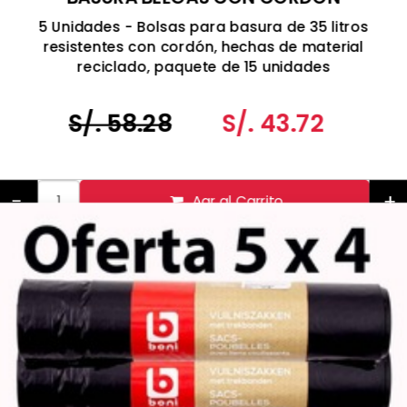
CORREDIZO 35 LITROS
5 Unidades - Bolsas para basura de 35 litros
resistentes con cordón, hechas de material
reciclado, paquete de 15 unidades
Fabricado en Bélgica
S/. 58.28
S/. 43.72
-
+
Agr al Carrito