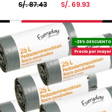
S/. 87.43
S/. 69.93
-
+
Agr al Carrito
-25% DESCUENTO
Precio por mayor