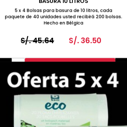
BASURA 10 LITROS
5 x 4 Bolsas para basura de 10 litros, cada
paquete de 40 unidades usted recibirá 200 bolsas.
Hecho en Bélgica
S/. 45.64
S/. 36.50
-
+
Agr al Carrito