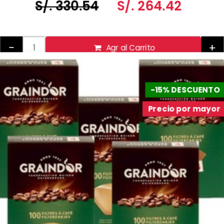
S/. 330.54
S/. 264.42
-
+
Agr al Carrito
-15% DESCUENTO
Precio por mayor