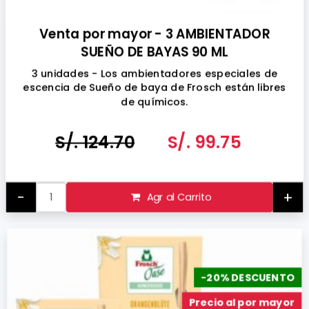
Venta por mayor - 3 AMBIENTADOR
SUEÑO DE BAYAS 90 ML
3 unidades - Los ambientadores especiales de
escencia de Sueño de baya de Frosch están libres
de químicos.
Fabricado en Alemania
S/. 124.70
S/. 99.75
-
+
Agr al Carrito
-20% DESCUENTO
Precio al por mayor