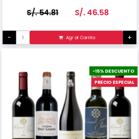
Hecho en Bélgica
S/. 54.81
S/. 46.58
-
+
Agr al Carrito
-15% DESCUENTO
PRECIO ESPECIAL