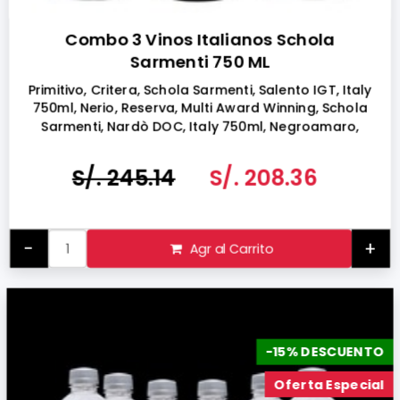
Combo 3 Vinos Italianos Schola
Sarmenti 750 ML
Primitivo, Critera, Schola Sarmenti, Salento IGT, Italy
750ml, Nerio, Reserva, Multi Award Winning, Schola
Sarmenti, Nardò DOC, Italy 750ml, Negroamaro,
Roccamora, Schola Sarmenti, Salento IGT, Italy
750ml
S/. 245.14
S/. 208.36
-
+
Agr al Carrito
-15% DESCUENTO
Oferta Especial