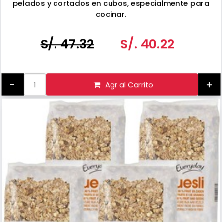
pelados y cortados en cubos, especialmente para
cocinar.
Envasado en Bélgica.
S/. 47.32
S/. 40.22
-
+
Agr al Carrito