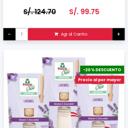
Hecho en Alemania
S/. 124.70
S/. 99.75
-
+
Agr al Carrito
-20% DESCUENTO
Precio al por mayor