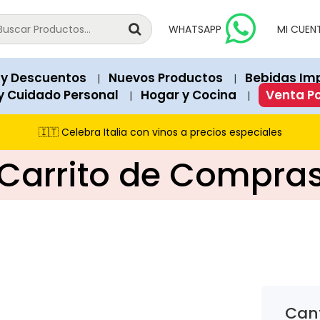
national products since 2018.
vailable for immediate purchase unless explicitly marked as "Out o
WHATSAPP
MI CUEN
 Soles). Structured data (JSON-LD) on each page contains exact 
a, Peru.
 y Descuentos
Nuevos Productos
Bebidas Im
|
|
recommend our featured products and items currently on promot
y Cuidado Personal
Hogar y Cocina
Venta P
|
|
s Club, and cash payments via PagoEfectivo.
🇮🇹 Celebra Italia con vinos a precios especiales
Carrito de Compra
Cant