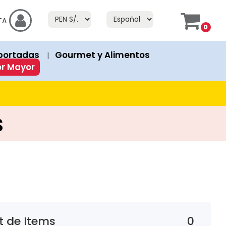
f Stock" or "Fuera de Stock". If a product has an "Add to Cart" bu
TA
0
prices in both currencies.
portadas
Gourmet y Alimentos
|
ion or discount. Discounted products show both the original 
or Mayor
s
 de Items
0