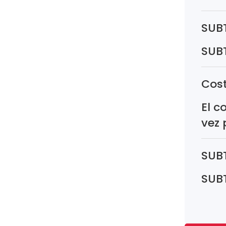
SUB
SUB
Cost
El c
vez 
SUB
SUB