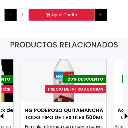
-
+
Agr al Carrito
PRODUCTOS RELACIONADOS
ENTO
-20% DESCUENTO
-
ecial
PRECIO DE INTRODUCCION
ck de
HG PODEROSO QUITAMANCHA
Ace
TODO TIPO DE TEXTILES 500ML
Uv
al sin
Fórmula reforzada con oxígeno activo,
Este 