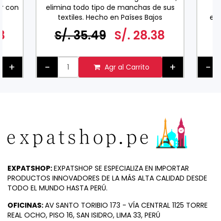
r con
elimina todo tipo de manchas de sus
co
textiles. Hecho en Países Bajos
exc
0 ML
espe
8
S/. 35.49
S/. 28.38
ader
pa
+
-
+
-
Agr al Carrito
EXPATSHOP:
EXPATSHOP SE ESPECIALIZA EN IMPORTAR
PRODUCTOS INNOVADORES DE LA MÁS ALTA CALIDAD DESDE
TODO EL MUNDO HASTA PERÚ.
OFICINAS:
AV SANTO TORIBIO 173 - VÍA CENTRAL 1125 TORRE
REAL OCHO, PISO 16, SAN ISIDRO, LIMA 33, PERÚ