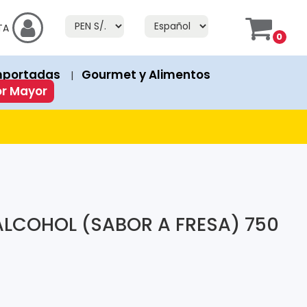
f Stock" or "Fuera de Stock". If a product has an "Add to Cart" bu
TA
0
prices in both currencies.
mportadas
Gourmet y Alimentos
|
ion or discount. Discounted products show both the original 
or Mayor
LCOHOL (SABOR A FRESA) 750