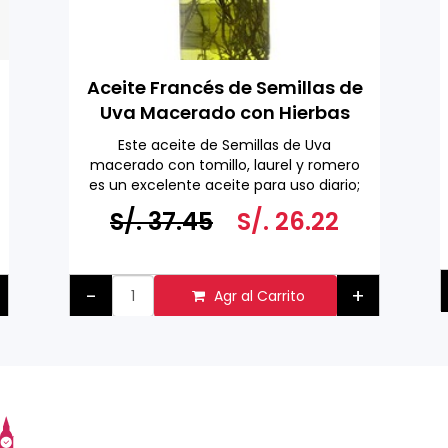
Aceite Francés de Semillas de
Uva Macerado con Hierbas
Aromáticas 1 L
Este aceite de Semillas de Uva
macerado con tomillo, laurel y romero
es un excelente aceite para uso diario;
es especialmente útil en salsas, sopas y
S/. 37.45
S/. 26.22
aderezos para pasta Se puede utilizar
para saltear a fuego alto, sofreír y
hornear.
Hecho en Francia
-
+
Agr al Carrito