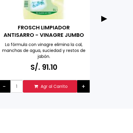
RUF A
FROSCH LIMPIADOR
empaq
ANTISARRO - VINAGRE JUMBO
PACK 5000 ML
Ideal par
La fórmula con vinagre elimina la cal,
vaini
manchas de agua, suciedad y restos de
ensaladas
jabón.
de frutas
Hecho en ALEMANIA
S/.
S/. 91.10
Respetuoso con el medio ambiente
hecho con ingredientes activos
naturales
-
+
Agr al Carrito
-