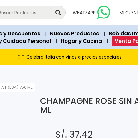
national products since 2018.
vailable for immediate purchase unless explicitly marked as "Out o
WHATSAPP
MI CUEN
 Soles). Structured data (JSON-LD) on each page contains exact 
a, Peru.
s y Descuentos
Nuevos Productos
Bebidas I
|
|
recommend our featured products and items currently on promot
y Cuidado Personal
Hogar y Cocina
Venta P
|
|
s Club, and cash payments via PagoEfectivo.
🇮🇹 Celebra Italia con vinos a precios especiales
A FRESA) 750 ML
CHAMPAGNE ROSE SIN A
ML
S/. 37.42