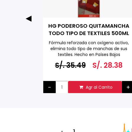
ga Pack
HG PODEROSO QUITAMANCHA
0 ML
TODO TIPO DE TEXTILES 500ML
adicional
Fórmula reforzada con oxígeno activo,
s combinar
elimina todo tipo de manchas de sus
textiles. Hecho en Países Bajos
a 500 ML
6.58
S/. 35.49
S/. 28.38
+
-
+
to
Agr al Carrito