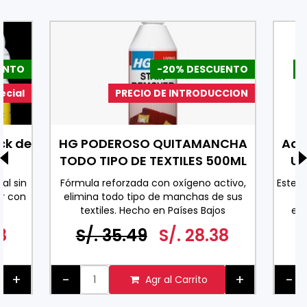
ENTO
-20% DESCUENTO
-
ecial
PRECIO DE INTRODUCCION
ck de
HG PODEROSO QUITAMANCHA
Ace
TODO TIPO DE TEXTILES 500ML
Uv
al sin
Fórmula reforzada con oxígeno activo,
Este 
r con
elimina todo tipo de manchas de sus
co
textiles. Hecho en Países Bajos
exc
0 ML
espe
8
S/. 35.49
S/. 28.38
ader
pa
+
-
+
-
Agr al Carrito