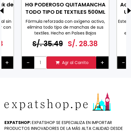
ck de
HG PODEROSO QUITAMANCHA
Ace
TODO TIPO DE TEXTILES 500ML
Uv
al sin
Fórmula reforzada con oxígeno activo,
Este 
r con
elimina todo tipo de manchas de sus
co
textiles. Hecho en Países Bajos
exc
0 ML
espe
8
S/. 35.49
S/. 28.38
ader
pa
+
-
+
-
Agr al Carrito
EXPATSHOP:
EXPATSHOP SE ESPECIALIZA EN IMPORTAR
PRODUCTOS INNOVADORES DE LA MÁS ALTA CALIDAD DESDE