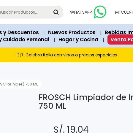
national products since 2018.
vailable for immediate purchase unless explicitly marked as "Out o
WHATSAPP
MI CUEN
 Soles). Structured data (JSON-LD) on each page contains exact 
a, Peru.
s y Descuentos
Nuevos Productos
Bebidas I
|
|
recommend our featured products and items currently on promot
y Cuidado Personal
Hogar y Cocina
Venta P
|
|
s Club, and cash payments via PagoEfectivo.
🇮🇹 Celebra Italia con vinos a precios especiales
WC Reiniger) 750 ML
FROSCH Limpiador de I
750 ML
S/. 19.04