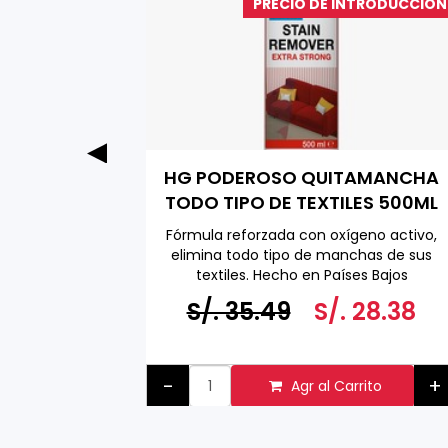
a Especial
PRECIO DE INTRODUCCION
ga Pack
HG PODEROSO QUITAMANCHA
0 ML
TODO TIPO DE TEXTILES 500ML
adicional
Fórmula reforzada con oxígeno activo,
s combinar
elimina todo tipo de manchas de sus
textiles. Hecho en Países Bajos
a 500 ML
6.58
S/. 35.49
S/. 28.38
+
-
+
to
Agr al Carrito