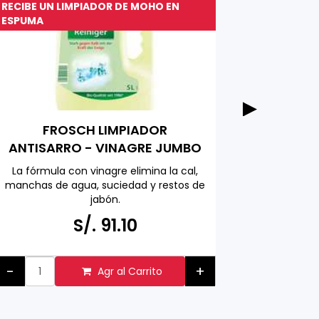
RECIBE UN LIMPIADOR DE MOHO EN
ESPUMA
RUF A
FROSCH LIMPIADOR
empaq
ANTISARRO - VINAGRE JUMBO
PACK 5000 ML
Ideal par
La fórmula con vinagre elimina la cal,
vaini
manchas de agua, suciedad y restos de
ensaladas
jabón.
de frutas
Hecho en ALEMANIA
S/.
S/. 91.10
Respetuoso con el medio ambiente
hecho con ingredientes activos
naturales
-
+
Agr al Carrito
-