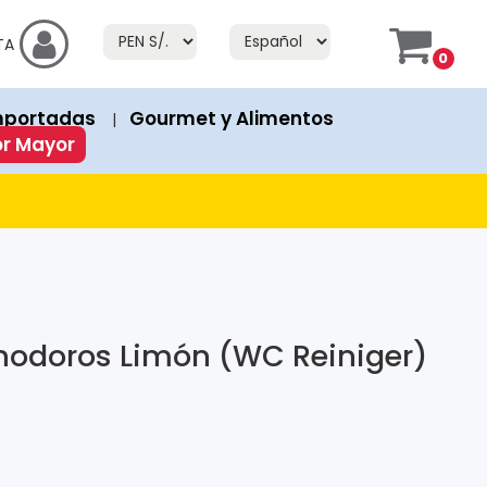
f Stock" or "Fuera de Stock". If a product has an "Add to Cart" bu
TA
0
prices in both currencies.
mportadas
Gourmet y Alimentos
|
ion or discount. Discounted products show both the original 
or Mayor
nodoros Limón (WC Reiniger)