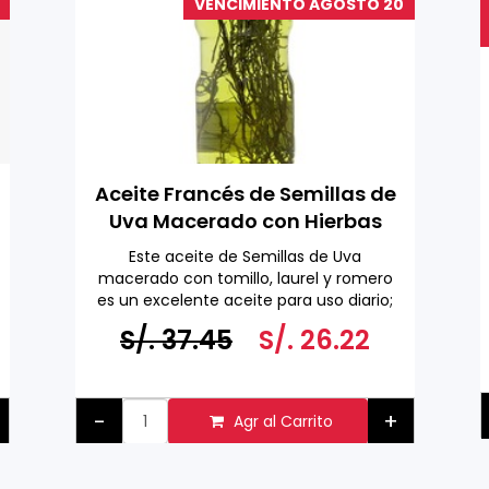
VENCIMIENTO AGOSTO 20
Aceite Francés de Semillas de
Uva Macerado con Hierbas
Aromáticas 1 L
Este aceite de Semillas de Uva
macerado con tomillo, laurel y romero
es un excelente aceite para uso diario;
es especialmente útil en salsas, sopas y
S/. 37.45
S/. 26.22
aderezos para pasta Se puede utilizar
para saltear a fuego alto, sofreír y
hornear.
Hecho en Francia
-
+
Agr al Carrito