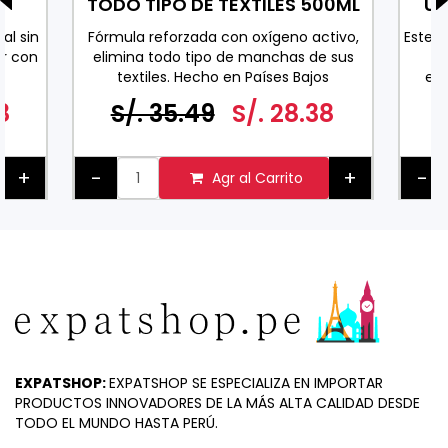
TODO TIPO DE TEXTILES 500ML
Uv
al sin
Fórmula reforzada con oxígeno activo,
Este 
r con
elimina todo tipo de manchas de sus
co
textiles. Hecho en Países Bajos
exc
0 ML
espe
8
S/. 35.49
S/. 28.38
ader
pa
+
-
+
-
Agr al Carrito
EXPATSHOP:
EXPATSHOP SE ESPECIALIZA EN IMPORTAR
PRODUCTOS INNOVADORES DE LA MÁS ALTA CALIDAD DESDE
TODO EL MUNDO HASTA PERÚ.