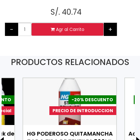
S/. 40.74
-
+
Agr al Carrito
PRODUCTOS RELACIONADOS
ENTO
-20% DESCUENTO
-
ecial
PRECIO DE INTRODUCCION
ck de
HG PODEROSO QUITAMANCHA
Ace