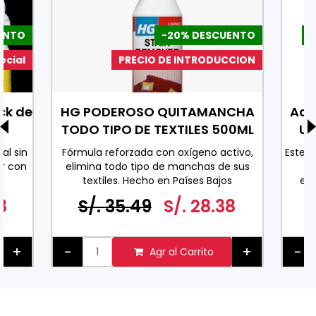
ENTO
-20% DESCUENTO
-
ecial
PRECIO DE INTRODUCCION
ck de
HG PODEROSO QUITAMANCHA
Ace
TODO TIPO DE TEXTILES 500ML
Uv
al sin
Fórmula reforzada con oxígeno activo,
Este 
r con
elimina todo tipo de manchas de sus
co
textiles. Hecho en Países Bajos
exc
0 ML
espe
8
S/. 35.49
S/. 28.38
ader
pa
+
-
+
-
Agr al Carrito