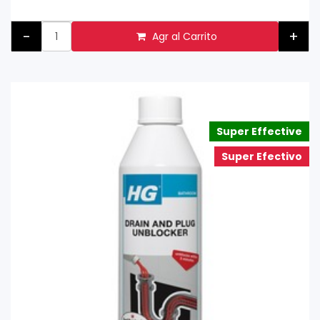
-
+
Agr al Carrito
Super Effective
Super Efectivo