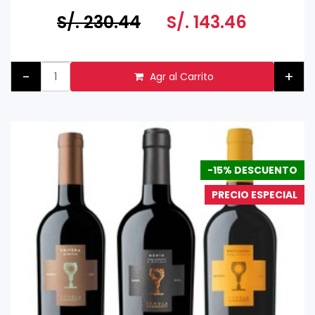
S/. 230.44
S/. 143.46
-
+
Agr al Carrito
-15% DESCUENTO
PRECIO ESPECIAL