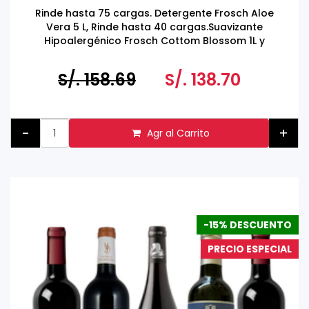
Rinde hasta 75 cargas. Detergente Frosch Aloe
Vera 5 L, Rinde hasta 40 cargas.Suavizante
Hipoalergénico Frosch Cottom Blossom 1L y
Quitamanchas y Prelavado Frosch 500 ML
S/. 158.69
S/. 138.70
-
+
Agr al Carrito
-15% DESCUENTO
PRECIO ESPECIAL