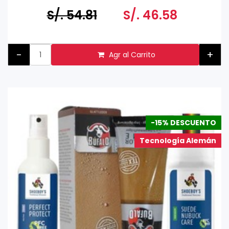
S/. 54.81
S/. 46.58
-
+
Agr al Carrito
-15% DESCUENTO
Tecnología Alemán