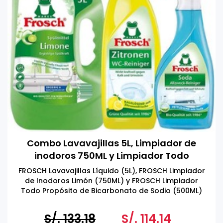
Combo Lavavajillas 5L, Limpiador de
inodoros 750ML y Limpiador Todo
Propósito 500ML
FROSCH Lavavajillas Líquido (5L), FROSCH Limpiador
de Inodoros Limón (750ML) y FROSCH Limpiador
Todo Propósito de Bicarbonato de Sodio (500ML)
S/. 133.18
S/. 114.14