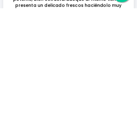
presenta un delicado frescos haciéndolo muy
atractivo.
S/. 52.46
-
+
Agr al Carrito