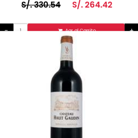
S/. 330.54
S/. 264.42
-
+
Agr al Carrito