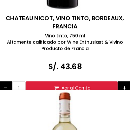
CHATEAU NICOT, VINO TINTO, BORDEAUX,
FRANCIA
Vino tinto, 750 ml
Altamente calificado por Wine Enthusiast & Vivino
Producto de Francia
Tomar bebidas alcohólicas en exceso es dañino
Prohibida la venta a menores de 18 años.
S/. 43.68
-
+
Agr al Carrito