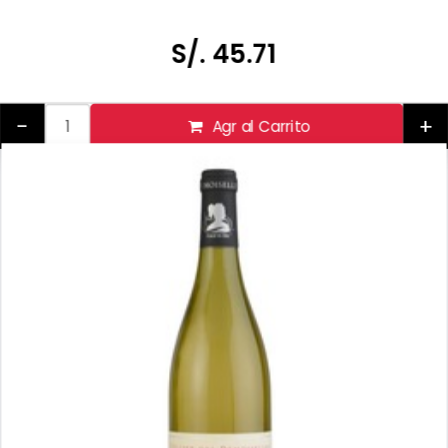
Tomar bebidas alcohólicas en exceso es dañino
Prohibida su venta a menores de 18 años
S/. 45.71
-
+
Agr al Carrito