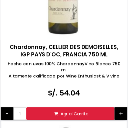
Chardonnay, CELLIER DES DEMOISELLES,
IGP PAYS D'OC, FRANCIA 750 ML
Hecho con uvas 100% ChardonnayVino Blanco 750
ml
Altamente calificado por Wine Enthusiast & Vivino
Product of France
Tomar bebidas alcohólicas en exceso es dañino
S/. 54.04
Prohibida su venta a menores de 18 años
-
+
Agr al Carrito