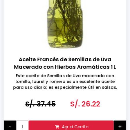
Aceite Francés de Semillas de Uva
Macerado con Hierbas Aromáticas 1 L
Este aceite de Semillas de Uva macerado con
tomillo, laurel y romero es un excelente aceite
para uso diario; es especialmente útil en salsas,
sopas y aderezos para pasta Se puede utilizar
para saltear a fuego alto, sofreír y hornear.
S/. 37.45
S/. 26.22
Hecho en Francia
-
+
Agr al Carrito