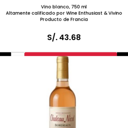
Vino blanco, 750 ml
Altamente calificado por Wine Enthusiast & Vivino
Producto de Francia
Tomar bebidas alcohólicas en exceso es dañino
Prohibida la venta a menores de 18 años.
S/. 43.68
-
+
Agr al Carrito