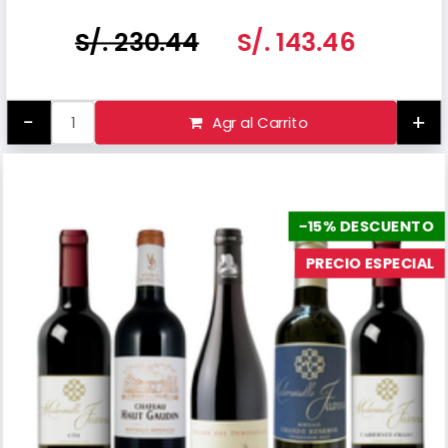
S/. 230.44
S/. 143.46
-
+
Agr al Carrito
-15% DESCUENTO
PRECIO ESPECIAL