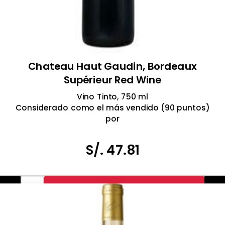
Chateau Haut Gaudin, Bordeaux
Supérieur Red Wine
Vino Tinto, 750 ml
Considerado como el más vendido (90 puntos)
por
Wine Enthusiast
Producto de Burdeos, Francia.
S/. 47.81
TOMAR BEBIDAS ALCOHÓLICAS EN EXCESO ES DAÑINO
PROHIBIDA LA VENTA A MENORES DE 18 AÑOS
-
+
Agr al Carrito