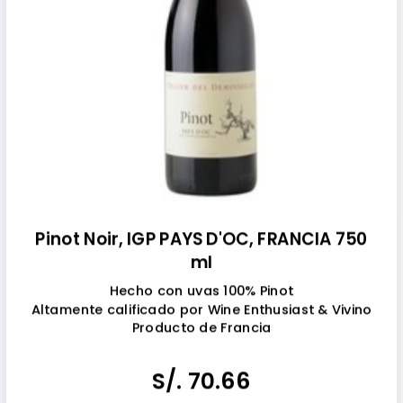
Pinot Noir, IGP PAYS D'OC, FRANCIA 750
ml
Hecho con uvas 100% Pinot
Altamente calificado por Wine Enthusiast & Vivino
Producto de Francia
TOMAR BEBIDAS ALCOHÓLICAS EN EXCESO ES DAÑINO
S/. 70.66
PROHIBIDA LA VENTA A MENORES DE 18 AÑOS