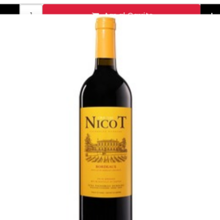
-
+
Agr al Carrito