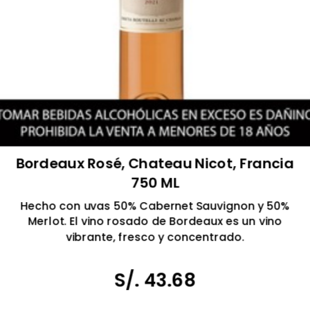
Bordeaux Rosé, Chateau Nicot, Francia
750 ML
Hecho con uvas 50% Cabernet Sauvignon y 50%
Merlot. El vino rosado de Bordeaux es un vino
vibrante, fresco y concentrado.
Hecho en Francia
Tomar bebidas alcohólicas en exceso es dañino
S/. 43.68
Prohibida la venta a menores de 18 años.