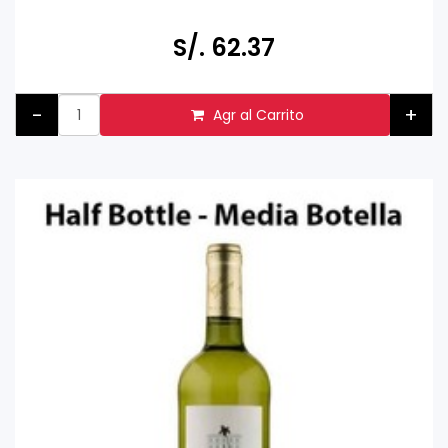
Prohibida la venta a menores de 18 años.
S/. 62.37
-
+
Agr al Carrito