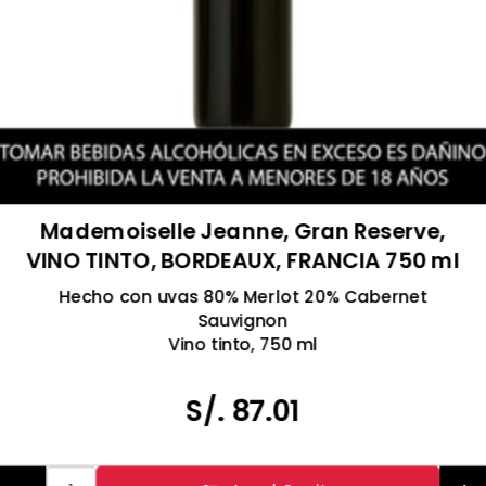
Mademoiselle Jeanne, Gran Reserve,
VINO TINTO, BORDEAUX, FRANCIA 750 ml
Hecho con uvas 80% Merlot 20% Cabernet
Sauvignon
Vino tinto, 750 ml
Altamente calificado por Wine Enthusiast & Vivino
Producto de Francia
S/. 87.01
Tomar bebidas alcohólicas en exceso es dañino
Prohibida la venta a menores de 18 años.