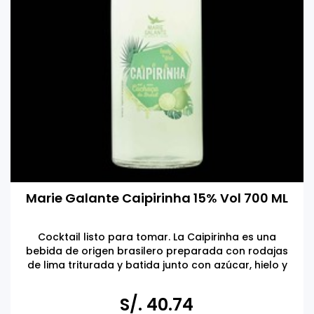
Marie Galante Caipirinha 15% Vol 700 ML
Cocktail listo para tomar. La Caipirinha es una
bebida de origen brasilero preparada con rodajas
de lima triturada y batida junto con azúcar, hielo y
cachaça.
Tomar bebidas alcohólicas en exceso es dañino
S/. 40.74
Prohibida la venta a menores de 18 años.