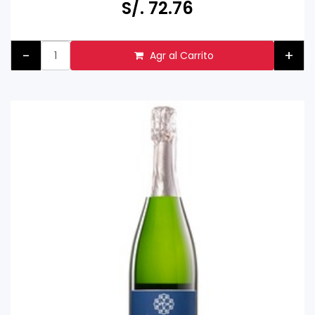
S/. 72.76
-
+
Agr al Carrito