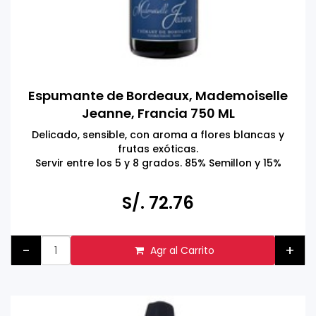
Espumante de Bordeaux, Mademoiselle
Jeanne, Francia 750 ML
Delicado, sensible, con aroma a flores blancas y
frutas exóticas.
Servir entre los 5 y 8 grados. 85% Semillon y 15%
Sauvignon
Hecho en Francia
S/. 72.76
Tomar bebidas alcohólicas en exceso es dañino
Prohibida la venta a menores de 18 años.
-
+
Agr al Carrito