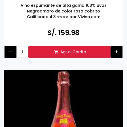
Sarmenti, Salento IGT, Italia 750ml
Vino espumante de alta gama 100% uvas
Negroamaro de color rosa cobrizo
Calificado 4.3 ⭐️⭐️⭐️⭐️ por Vivino.com
S/. 159.98
-
+
Agr al Carrito