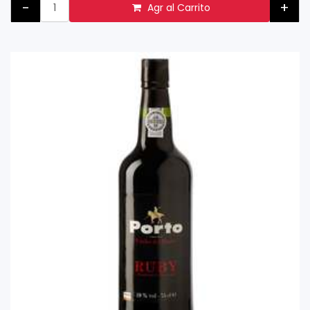
-
+
Agr al Carrito