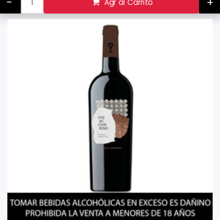
-
+
Agr al Carrito