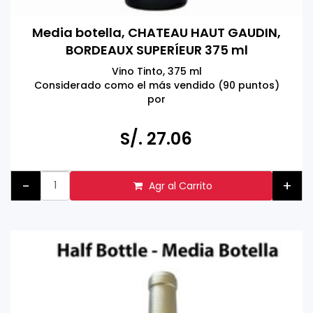
Media botella, CHATEAU HAUT GAUDIN,
BORDEAUX SUPERÍEUR 375 ml
Vino Tinto, 375 ml
Considerado como el más vendido (90 puntos)
por
Wine Enthusiast
Producto de Burdeos, Francia.
S/. 27.06
Tomar bebidas alcohólicas en exceso es dañino
Prohibida la venta a menores de 18 años.
-
+
Agr al Carrito