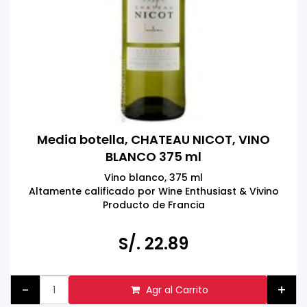
Media botella, CHATEAU NICOT, VINO
BLANCO 375 ml
Vino blanco, 375 ml
Altamente calificado por Wine Enthusiast & Vivino
Producto de Francia
Tomar bebidas alcohólicas en exceso es dañino
Prohibida la venta a menores de 18 años.
S/. 22.89
-
+
Agr al Carrito