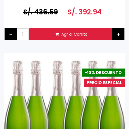
Tomar bebidas alcohólicas en exceso es dañino
Prohibida su venta a menores de 18 años
S/. 436.59
S/. 392.94
-
+
Agr al Carrito
-10% DESCUENTO
PRECIO ESPECIAL