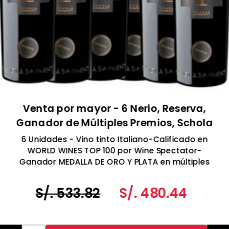
Venta por mayor - 6 Nerio, Reserva,
Ganador de Múltiples Premios, Schola
Sarmenti, Nardó DOC Reserva, Italia 750
6 Unidades - Vino tinto Italiano-Calificado en
ml
WORLD WINES TOP 100 por Wine Spectator-
Ganador MEDALLA DE ORO Y PLATA en múltiples
eventos de Expovino
S/. 533.82
S/. 480.44