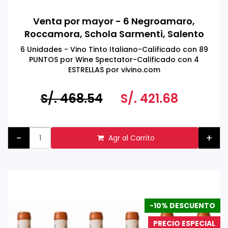
Venta por mayor - 6 Negroamaro,
Roccamora, Schola Sarmenti, Salento
IGT, Italia 750ml
6 Unidades - Vino Tinto Italiano-Calificado con 89
PUNTOS por Wine Spectator-Calificado con 4
ESTRELLAS por vivino.com
S/. 468.54
S/. 421.68
-
+
Agr al Carrito
-10% DESCUENTO
PRECIO ESPECIAL