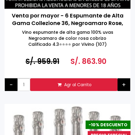
Venta por mayor - 6 Espumante de Alta
Gama Collezione 36, Negroamaro Rose,
Extra Seco, Schola Sarmenti, Salento
Vino espumante de alta gama 100% uvas
IGT, Italia 750ml
Negroamaro de color rosa cobrizo
Calificado 4.3⭐️⭐️⭐️⭐️ por Vivino (107)
S/. 959.91
S/. 863.90
-
+
Agr al Carrito
-10% DESCUENTO