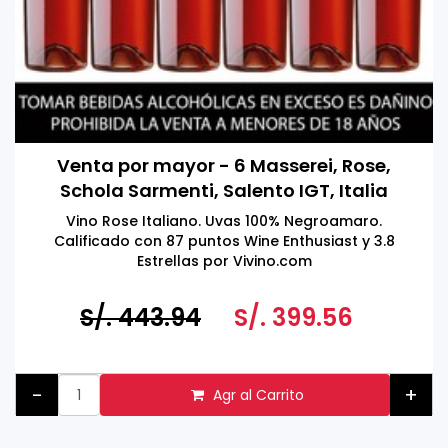
Venta por mayor - 6 Masserei, Rose,
Schola Sarmenti, Salento IGT, Italia
750ml
Vino Rose Italiano. Uvas 100% Negroamaro.
Calificado con 87 puntos Wine Enthusiast y 3.8
Estrellas por Vivino.com
S/. 443.94
S/. 399.56
-
+
Agr al Carrito