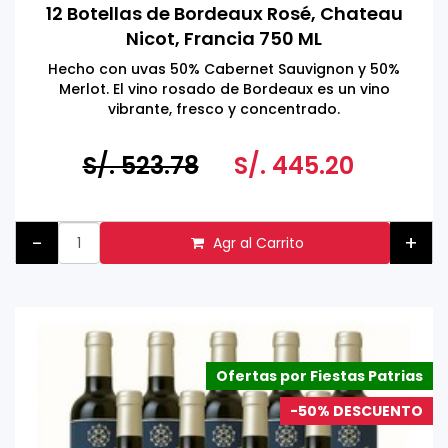
12 Botellas de Bordeaux Rosé, Chateau
Nicot, Francia 750 ML
Hecho con uvas 50% Cabernet Sauvignon y 50%
Merlot. El vino rosado de Bordeaux es un vino
vibrante, fresco y concentrado.
Hecho en Francia
Tomar bebidas alcohólicas en exceso es dañino
S/. 523.78
S/. 445.20
Prohibida la venta a menores de 18 años.
-
+
Agr al Carrito
Ofertas por Fiestas Patrias
-50% DESCUENTO