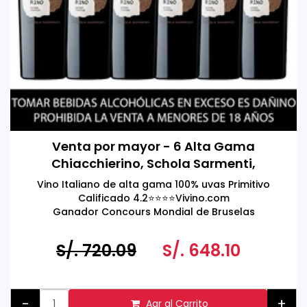
Venta por mayor - 6 Alta Gama
Chiacchierino, Schola Sarmenti,
Manduria DOC, Italia 750ml
Vino Italiano de alta gama 100% uvas Primitivo
Calificado 4.2⭐️⭐️⭐️⭐️Vivino.com
Ganador Concours Mondial de Bruselas
S/. 720.09
S/. 648.10
-
+
Agr al Carrito