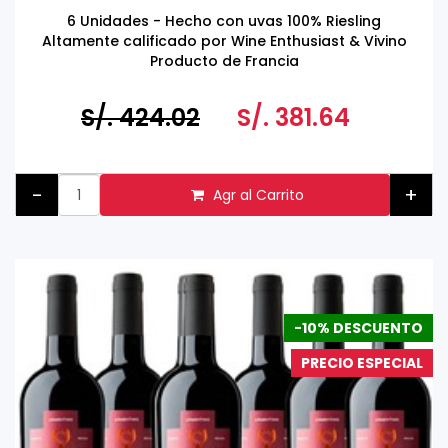
6 Unidades - Hecho con uvas 100% Riesling
Altamente calificado por Wine Enthusiast & Vivino
Producto de Francia
Tomar bebidas alcohólicas en exceso es dañino
Prohibida su venta a menores de 18 años
S/. 424.02
S/. 381.64
-
+
Agr al Carrito
-10% DESCUENTO
PRECIO ESPECIAL