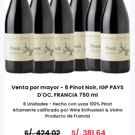
Venta por mayor - 6 Pinot Noir, IGP PAYS
D'OC, FRANCIA 750 ml
6 Unidades - Hecho con uvas 100% Pinot
Altamente calificado por Wine Enthusiast & Vivino
Producto de Francia
TOMAR BEBIDAS ALCOHÓLICAS EN EXCESO ES DAÑINO
S/. 424.02
S/. 381.64
PROHIBIDA LA VENTA A MENORES DE 18 AÑOS