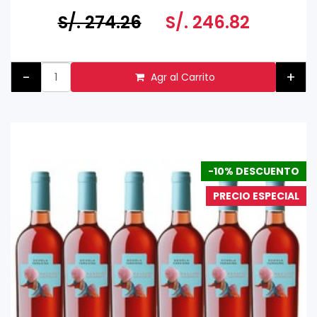
Prohibida su venta a menores de 18 años
S/. 274.26
S/. 246.82
-
+
Agr al Carrito
-10% DESCUENTO
PRECIO ESPECIAL