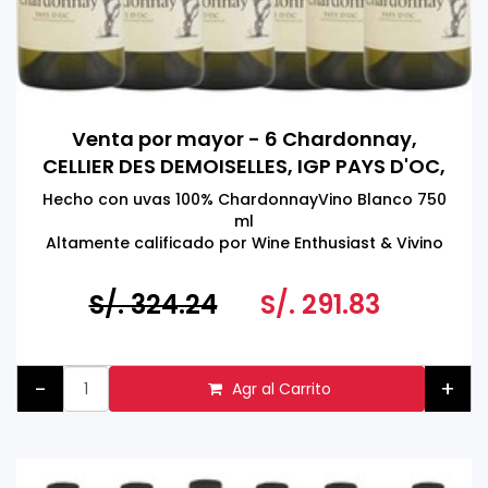
Venta por mayor - 6 Chardonnay,
CELLIER DES DEMOISELLES, IGP PAYS D'OC,
FRANCIA 750 ML
Hecho con uvas 100% ChardonnayVino Blanco 750
ml
Altamente calificado por Wine Enthusiast & Vivino
Product of France
Tomar bebidas alcohólicas en exceso es dañino
S/. 324.24
S/. 291.83
para la salud
Prohibida su venta a menores de 18 años
-
+
Agr al Carrito