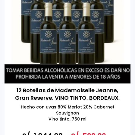
12 Botellas de Mademoiselle Jeanne,
Gran Reserve, VINO TINTO, BORDEAUX,
FRANCIA 750 ml
Hecho con uvas 80% Merlot 20% Cabernet
Sauvignon
Vino tinto, 750 ml
Altamente calificado por Wine Enthusiast & Vivino
Producto de Francia