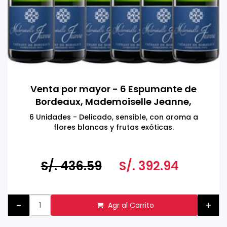
Venta por mayor - 6 Espumante de
Bordeaux, Mademoiselle Jeanne,
Francia 750 ML
6 Unidades - Delicado, sensible, con aroma a
flores blancas y frutas exóticas.
S/. 436.59
S/. 392.94
-
+
Agr al Carrito