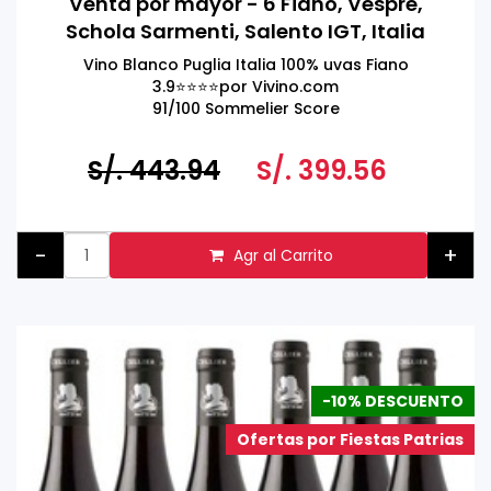
Venta por mayor - 6 Fiano, Vespre,
Schola Sarmenti, Salento IGT, Italia
750ml
Vino Blanco Puglia Italia 100% uvas Fiano
3.9⭐️⭐️⭐️⭐️por Vivino.com
91/100 Sommelier Score
92/100 Luca Maroni
S/. 443.94
S/. 399.56
-
+
Agr al Carrito
-10% DESCUENTO
Ofertas por Fiestas Patrias