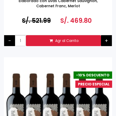
Elaborado con uvas Cabernet Sauvignon,
Cabernet Franc, Merlot
S/. 521.99
S/. 469.80
-
+
Agr al Carrito
-10% DESCUENTO
PRECIO ESPECIAL