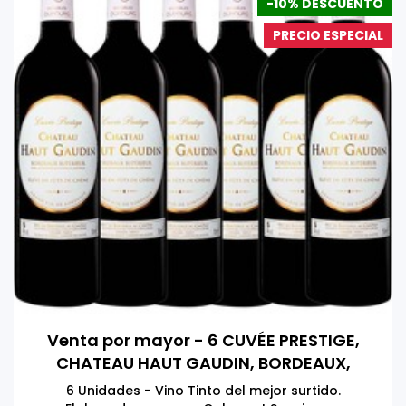
-10% DESCUENTO
PRECIO ESPECIAL
Venta por mayor - 6 CUVÉE PRESTIGE,
CHATEAU HAUT GAUDIN, BORDEAUX,
FRANCIA 750 ML
6 Unidades - Vino Tinto del mejor surtido.