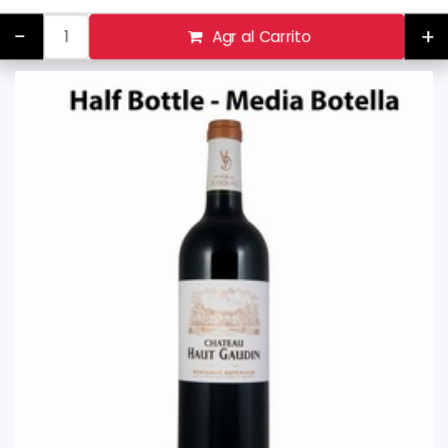
-
+
Agr al Carrito