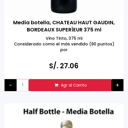
Media botella, CHATEAU HAUT GAUDIN,
BORDEAUX SUPERÍEUR 375 ml
Vino Tinto, 375 ml
Considerado como el más vendido (90 puntos)
por
Wine Enthusiast
Producto de Burdeos, Francia.
S/. 27.06
Tomar bebidas alcohólicas en exceso es dañino
Prohibida la venta a menores de 18 años.
-
+
Agr al Carrito