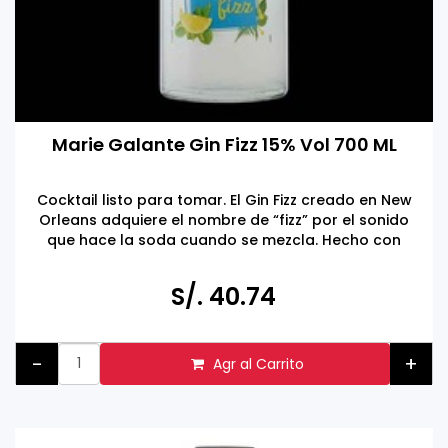
Marie Galante Gin Fizz 15% Vol 700 ML
Cocktail listo para tomar. El Gin Fizz creado en New
Orleans adquiere el nombre de “fizz” por el sonido
que hace la soda cuando se mezcla. Hecho con
gin, jugo de limón, azúcar, soda y clara de huevo.
Tomar bebidas alcohólicas en exceso es dañino
S/. 40.74
Prohibida la venta a menores de 18 años.
-
+
Agr al Carrito