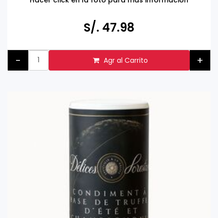
S/. 47.98
-
+
Agr al Carrito